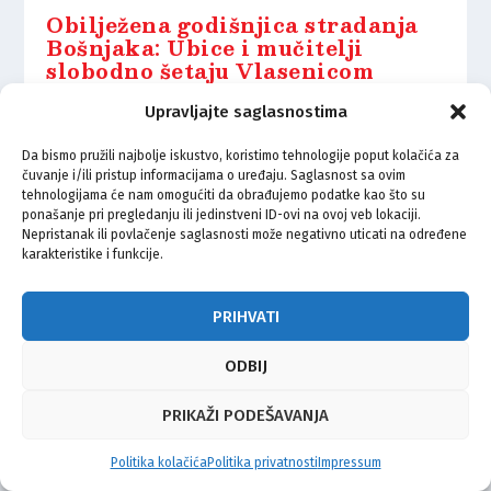
Obilježena godišnjica stradanja
Bošnjaka: Ubice i mučitelji
slobodno šetaju Vlasenicom
24.04.2021.
Upravljajte saglasnostima
Da bismo pružili najbolje iskustvo, koristimo tehnologije poput kolačića za
čuvanje i/ili pristup informacijama o uređaju. Saglasnost sa ovim
tehnologijama će nam omogućiti da obrađujemo podatke kao što su
ponašanje pri pregledanju ili jedinstveni ID-ovi na ovoj veb lokaciji.
Nepristanak ili povlačenje saglasnosti može negativno uticati na određene
© Vijeće bošnjačke nacionalne manjine Grada Zagreba 2026
karakteristike i funkcije.
Impressum
Kontakt
Politika privatnosti
Uvjeti korištenja
PRIHVATI
ODBIJ
PRIKAŽI PODEŠAVANJA
Politika kolačića
Politika privatnosti
Impressum