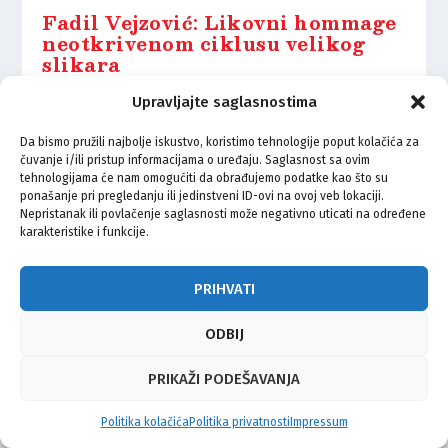
Fadil Vejzović: Likovni hommage
neotkrivenom ciklusu velikog
slikara
5.04.2025.
Upravljajte saglasnostima
Da bismo pružili najbolje iskustvo, koristimo tehnologije poput kolačića za
čuvanje i/ili pristup informacijama o uređaju. Saglasnost sa ovim
tehnologijama će nam omogućiti da obrađujemo podatke kao što su
ponašanje pri pregledanju ili jedinstveni ID-ovi na ovoj veb lokaciji.
Nepristanak ili povlačenje saglasnosti može negativno uticati na određene
© Vijeće bošnjačke nacionalne manjine Grada Zagreba 2026
karakteristike i funkcije.
Impressum
Kontakt
Politika privatnosti
Uvjeti korištenja
PRIHVATI
ODBIJ
PRIKAŽI PODEŠAVANJA
Politika kolačića
Politika privatnosti
Impressum