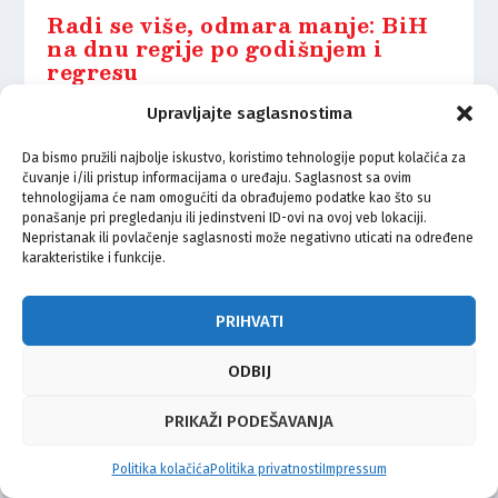
Radi se više, odmara manje: BiH
na dnu regije po godišnjem i
regresu
25.07.2025.
Upravljajte saglasnostima
Da bismo pružili najbolje iskustvo, koristimo tehnologije poput kolačića za
čuvanje i/ili pristup informacijama o uređaju. Saglasnost sa ovim
tehnologijama će nam omogućiti da obrađujemo podatke kao što su
ponašanje pri pregledanju ili jedinstveni ID-ovi na ovoj veb lokaciji.
Nepristanak ili povlačenje saglasnosti može negativno uticati na određene
© Vijeće bošnjačke nacionalne manjine Grada Zagreba 2026
karakteristike i funkcije.
Impressum
Kontakt
Politika privatnosti
Uvjeti korištenja
PRIHVATI
ODBIJ
PRIKAŽI PODEŠAVANJA
Politika kolačića
Politika privatnosti
Impressum