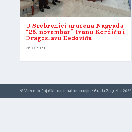
U Srebrenici uručena Nagrada
“25. novembar” Ivanu Kordiću i
Dragoslavu Dedoviću
26.11.2021.
© Vijeće bošnjačke nacionalne manjine Grada Zagreba 2026