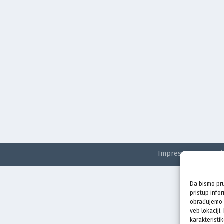
Impressum
Kontak
Da bismo pru
pristup info
obrađujemo p
veb lokaciji
karakteristik