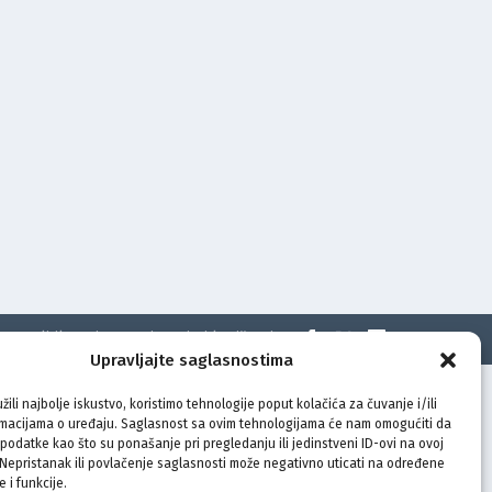
t
Politika privatnosti
Uvjeti korištenja
Upravljajte saglasnostima
žili najbolje iskustvo, koristimo tehnologije poput kolačića za čuvanje i/ili
rmacijama o uređaju. Saglasnost sa ovim tehnologijama će nam omogućiti da
odatke kao što su ponašanje pri pregledanju ili jedinstveni ID-ovi na ovoj
. Nepristanak ili povlačenje saglasnosti može negativno uticati na određene
e i funkcije.