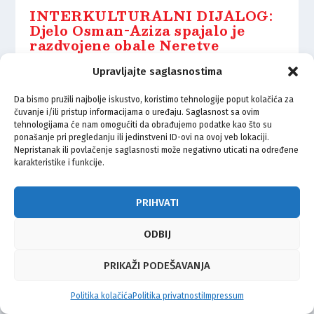
INTERKULTURALNI DIJALOG:
Djelo Osman-Aziza spajalo je
razdvojene obale Neretve
17.05.2025.
Upravljajte saglasnostima
Da bismo pružili najbolje iskustvo, koristimo tehnologije poput kolačića za
čuvanje i/ili pristup informacijama o uređaju. Saglasnost sa ovim
tehnologijama će nam omogućiti da obrađujemo podatke kao što su
ponašanje pri pregledanju ili jedinstveni ID-ovi na ovoj veb lokaciji.
Nepristanak ili povlačenje saglasnosti može negativno uticati na određene
© Vijeće bošnjačke nacionalne manjine Grada Zagreba 2026
karakteristike i funkcije.
Impressum
Kontakt
Politika privatnosti
Uvjeti korištenja
PRIHVATI
ODBIJ
PRIKAŽI PODEŠAVANJA
Politika kolačića
Politika privatnosti
Impressum