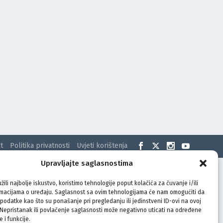
t
Politika privatnosti
Uvjeti korištenja
Upravljajte saglasnostima
žili najbolje iskustvo, koristimo tehnologije poput kolačića za čuvanje i/ili
rmacijama o uređaju. Saglasnost sa ovim tehnologijama će nam omogućiti da
odatke kao što su ponašanje pri pregledanju ili jedinstveni ID-ovi na ovoj
. Nepristanak ili povlačenje saglasnosti može negativno uticati na određene
e i funkcije.