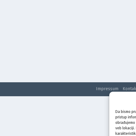
Impressum
Kontak
Da bismo pru
pristup info
obrađujemo p
veb lokaciji
karakteristik