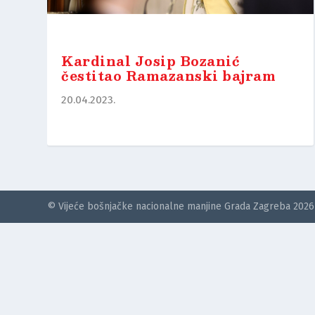
Kardinal Josip Bozanić
čestitao Ramazanski bajram
20.04.2023.
© Vijeće bošnjačke nacionalne manjine Grada Zagreba 2026