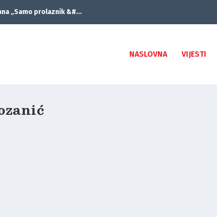
ana „Samo prolaznik &#...
NASLOVNA
VIJESTI
ozanić