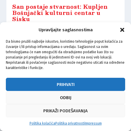
San postaje stvarnost: Kupljen
Bošnjački kulturni centar u
Sisku
4.02.2025.
Upravljajte saglasnostima
Da bismo pružili najbolje iskustvo, koristimo tehnologije poput kolačića za
čuvanje i/ili pristup informacijama o uređaju. Saglasnost sa ovim
tehnologijama će nam omogućiti da obrađujemo podatke kao što su
ponašanje pri pregledanju ili jedinstveni ID-ovi na ovoj veb lokaciji.
Nepristanak ili povlačenje saglasnosti može negativno uticati na određene
© Vijeće bošnjačke nacionalne manjine Grada Zagreba 2026
karakteristike i funkcije.
Impressum
Kontakt
Politika privatnosti
Uvjeti korištenja
PRIHVATI
ODBIJ
PRIKAŽI PODEŠAVANJA
Politika kolačića
Politika privatnosti
Impressum