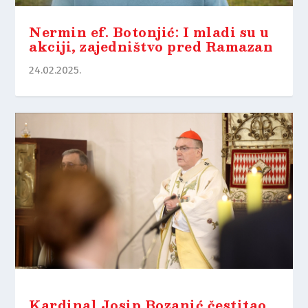
Nermin ef. Botonjić: I mladi su u
akciji, zajedništvo pred Ramazan
24.02.2025.
Kardinal Josip Bozanić čestitao