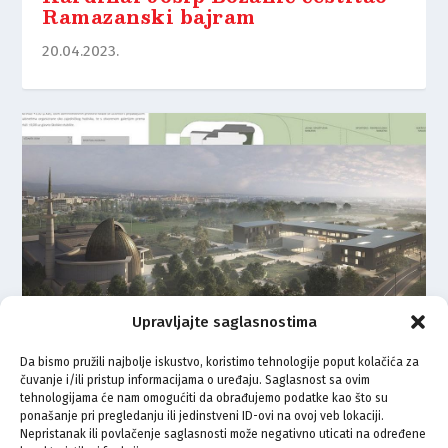
Ramazanski bajram
20.04.2023.
Upravljajte saglasnostima
Da bismo pružili najbolje iskustvo, koristimo tehnologije poput kolačića za
čuvanje i/ili pristup informacijama o uređaju. Saglasnost sa ovim
Završen natječaj: Pogledajte
tehnologijama će nam omogućiti da obrađujemo podatke kao što su
izgled nove islamske gimnazije s
ponašanje pri pregledanju ili jedinstveni ID-ovi na ovoj veb lokaciji.
učeničkim domom u Zagrebu
Nepristanak ili povlačenje saglasnosti može negativno uticati na određene