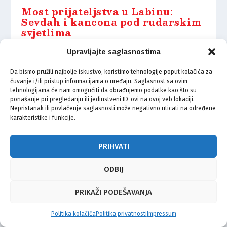
Most prijateljstva u Labinu:
Sevdah i kancona pod rudarskim
svjetlima
8.03.2026.
Upravljajte saglasnostima
Da bismo pružili najbolje iskustvo, koristimo tehnologije poput kolačića za
čuvanje i/ili pristup informacijama o uređaju. Saglasnost sa ovim
tehnologijama će nam omogućiti da obrađujemo podatke kao što su
ponašanje pri pregledanju ili jedinstveni ID-ovi na ovoj veb lokaciji.
Nepristanak ili povlačenje saglasnosti može negativno uticati na određene
© Vijeće bošnjačke nacionalne manjine Grada Zagreba 2026
karakteristike i funkcije.
Impressum
Kontakt
Politika privatnosti
Uvjeti korištenja
PRIHVATI
ODBIJ
PRIKAŽI PODEŠAVANJA
Politika kolačića
Politika privatnosti
Impressum