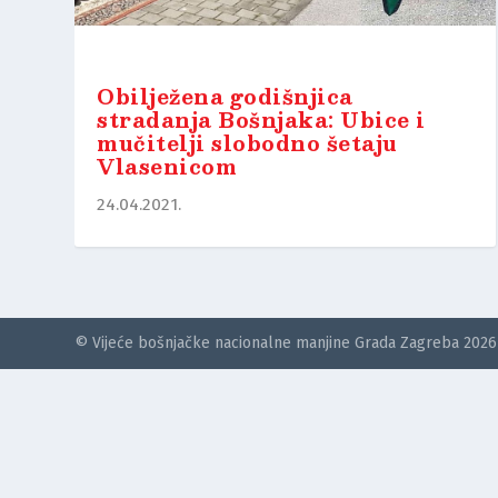
Obilježena godišnjica
stradanja Bošnjaka: Ubice i
mučitelji slobodno šetaju
Vlasenicom
24.04.2021.
© Vijeće bošnjačke nacionalne manjine Grada Zagreba 2026