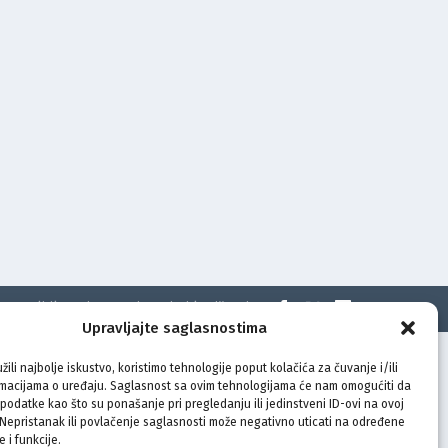
t
Politika privatnosti
Uvjeti korištenja
Upravljajte saglasnostima
žili najbolje iskustvo, koristimo tehnologije poput kolačića za čuvanje i/ili
rmacijama o uređaju. Saglasnost sa ovim tehnologijama će nam omogućiti da
odatke kao što su ponašanje pri pregledanju ili jedinstveni ID-ovi na ovoj
. Nepristanak ili povlačenje saglasnosti može negativno uticati na određene
e i funkcije.