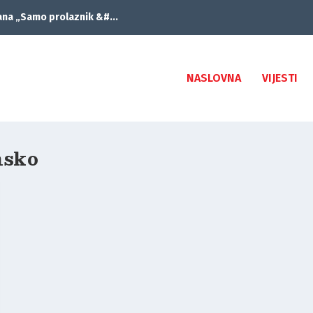
ana „Samo prolaznik &#...
NASLOVNA
VIJESTI
nsko