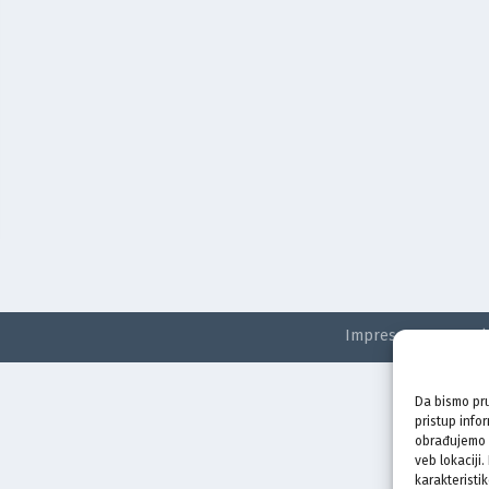
Impressum
Kontak
Da bismo pru
pristup info
obrađujemo p
veb lokaciji
karakteristik