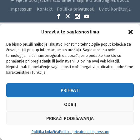
© Vijeće bošnjačke nacionalne manjine Grada Zagreba 2026
Impressum
Kontakt
Politika privatnosti
Uvjeti korištenja
Upravljajte saglasnostima
Da bismo pružili najbolje iskustvo, koristimo tehnologije poput kolačića za
čuvanje i/ili pristup informacijama o uređaju. Saglasnost sa ovim
tehnologijama će nam omogućiti da obrađujemo podatke kao što su
ponašanje pri pregledanju ili jedinstveni ID-ovi na ovoj veb lokaciji.
Nepristanak ili povlačenje saglasnosti može negativno uticati na određene
karakteristike i funkcije.
PRIHVATI
ODBIJ
PRIKAŽI PODEŠAVANJA
Politika kolačića
Politika privatnosti
Impressum