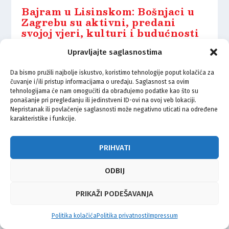
Bajram u Lisinskom: Bošnjaci u
Zagrebu su aktivni, predani
svojoj vjeri, kulturi i budućnosti
9.06.2025.
Upravljajte saglasnostima
Da bismo pružili najbolje iskustvo, koristimo tehnologije poput kolačića za
čuvanje i/ili pristup informacijama o uređaju. Saglasnost sa ovim
tehnologijama će nam omogućiti da obrađujemo podatke kao što su
ponašanje pri pregledanju ili jedinstveni ID-ovi na ovoj veb lokaciji.
Nepristanak ili povlačenje saglasnosti može negativno uticati na određene
© Vijeće bošnjačke nacionalne manjine Grada Zagreba 2026
karakteristike i funkcije.
Impressum
Kontakt
Politika privatnosti
Uvjeti korištenja
PRIHVATI
ODBIJ
PRIKAŽI PODEŠAVANJA
Politika kolačića
Politika privatnosti
Impressum