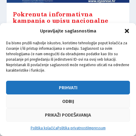
Pokrenuta informativna
kampanja o upisu nacionalne
pripadnosti u Registar birača
Upravljajte saglasnostima
12.01.2026.
Da bismo pružili najbolje iskustvo, koristimo tehnologije poput kolačića za
čuvanje i/ili pristup informacijama o uređaju. Saglasnost sa ovim
tehnologijama će nam omogućiti da obrađujemo podatke kao što su
ponašanje pri pregledanju ili jedinstveni ID-ovi na ovoj veb lokaciji.
Nepristanak ili povlačenje saglasnosti može negativno uticati na određene
karakteristike i funkcije.
© Vijeće bošnjačke nacionalne manjine Grada Zagreba 2026
Impressum
Kontakt
Politika privatnosti
Uvjeti korištenja
PRIHVATI
ODBIJ
PRIKAŽI PODEŠAVANJA
Politika kolačića
Politika privatnosti
Impressum