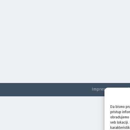
Impressum
Kontak
Da bismo pru
pristup info
obrađujemo p
veb lokaciji
karakteristik