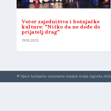
Večer zajedništva i bošnjačke
kulture: “Nitko da ne dođe do
prijatelj drag”
19.10.2025.
© Vijeće bošnjačke nacionalne manjine Grada Zagreba 2026