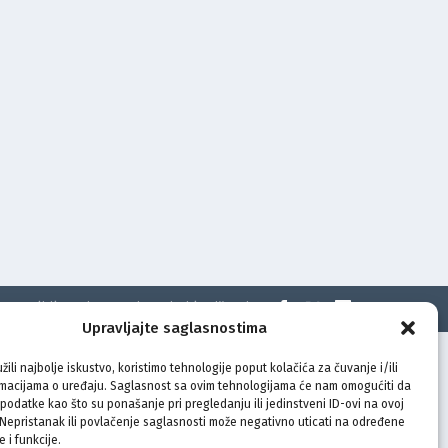
t
Politika privatnosti
Uvjeti korištenja
Upravljajte saglasnostima
žili najbolje iskustvo, koristimo tehnologije poput kolačića za čuvanje i/ili
rmacijama o uređaju. Saglasnost sa ovim tehnologijama će nam omogućiti da
odatke kao što su ponašanje pri pregledanju ili jedinstveni ID-ovi na ovoj
. Nepristanak ili povlačenje saglasnosti može negativno uticati na određene
e i funkcije.