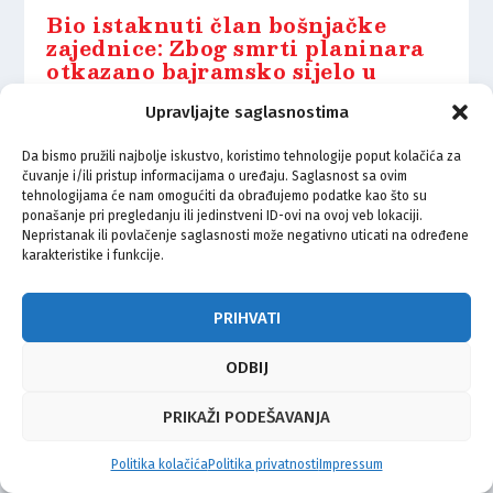
Bio istaknuti član bošnjačke
zajednice: Zbog smrti planinara
otkazano bajramsko sijelo u
Labinu
Upravljajte saglasnostima
26.05.2026.
Da bismo pružili najbolje iskustvo, koristimo tehnologije poput kolačića za
čuvanje i/ili pristup informacijama o uređaju. Saglasnost sa ovim
tehnologijama će nam omogućiti da obrađujemo podatke kao što su
ponašanje pri pregledanju ili jedinstveni ID-ovi na ovoj veb lokaciji.
Nepristanak ili povlačenje saglasnosti može negativno uticati na određene
karakteristike i funkcije.
© Vijeće bošnjačke nacionalne manjine Grada Zagreba 2026
Impressum
Kontakt
Politika privatnosti
Uvjeti korištenja
PRIHVATI
ODBIJ
PRIKAŽI PODEŠAVANJA
Politika kolačića
Politika privatnosti
Impressum