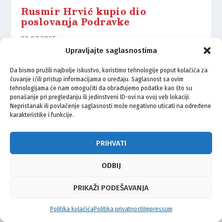
Rusmir Hrvić kupio dio
poslovanja Podravke
23.07.2025.
Upravljajte saglasnostima
Da bismo pružili najbolje iskustvo, koristimo tehnologije poput kolačića za
čuvanje i/ili pristup informacijama o uređaju. Saglasnost sa ovim
tehnologijama će nam omogućiti da obrađujemo podatke kao što su
ponašanje pri pregledanju ili jedinstveni ID-ovi na ovoj veb lokaciji.
© Vijeće bošnjačke nacionalne manjine Grada Zagreba 2026
Nepristanak ili povlačenje saglasnosti može negativno uticati na određene
karakteristike i funkcije.
Impressum
Kontakt
Politika privatnosti
Uvjeti korištenja
PRIHVATI
ODBIJ
PRIKAŽI PODEŠAVANJA
Politika kolačića
Politika privatnosti
Impressum