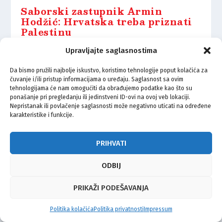
Saborski zastupnik Armin
Hodžić: Hrvatska treba priznati
Palestinu
26.07.2025.
Upravljajte saglasnostima
Da bismo pružili najbolje iskustvo, koristimo tehnologije poput kolačića za
čuvanje i/ili pristup informacijama o uređaju. Saglasnost sa ovim
tehnologijama će nam omogućiti da obrađujemo podatke kao što su
ponašanje pri pregledanju ili jedinstveni ID-ovi na ovoj veb lokaciji.
Nepristanak ili povlačenje saglasnosti može negativno uticati na određene
© Vijeće bošnjačke nacionalne manjine Grada Zagreba 2026
karakteristike i funkcije.
Impressum
Kontakt
Politika privatnosti
Uvjeti korištenja
PRIHVATI
ODBIJ
PRIKAŽI PODEŠAVANJA
Politika kolačića
Politika privatnosti
Impressum