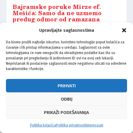
Bajramske poruke Mirze ef.
Mešića: Samo da ne uzmemo
predug odmor od ramazana
30.03.2025.
Upravljajte saglasnostima
Da bismo pružili najbolje iskustvo, koristimo tehnologije poput kolačića za
čuvanje i/ili pristup informacijama o uređaju. Saglasnost sa ovim
tehnologijama će nam omogućiti da obrađujemo podatke kao što su
ponašanje pri pregledanju ili jedinstveni ID-ovi na ovoj veb lokaciji.
Nepristanak ili povlačenje saglasnosti može negativno uticati na određene
© Vijeće bošnjačke nacionalne manjine Grada Zagreba 2026
karakteristike i funkcije.
Impressum
Kontakt
Politika privatnosti
Uvjeti korištenja
PRIHVATI
ODBIJ
PRIKAŽI PODEŠAVANJA
Politika kolačića
Politika privatnosti
Impressum