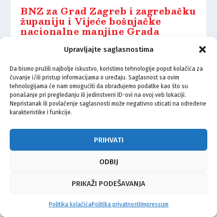
BNZ za Grad Zagreb i zagrebačku
županiju i Vijeće bošnjačke
nacionalne manjine Grada
Zagreba uputili poruku podrške
Turskoj i Siriji
Upravljajte saglasnostima
7.02.2023.
Da bismo pružili najbolje iskustvo, koristimo tehnologije poput kolačića za
čuvanje i/ili pristup informacijama o uređaju. Saglasnost sa ovim
tehnologijama će nam omogućiti da obrađujemo podatke kao što su
ponašanje pri pregledanju ili jedinstveni ID-ovi na ovoj veb lokaciji.
Nepristanak ili povlačenje saglasnosti može negativno uticati na određene
karakteristike i funkcije.
© Vijeće bošnjačke nacionalne manjine Grada Zagreba 2026
PRIHVATI
Impressum
Kontakt
Politika privatnosti
Uvjeti korištenja
ODBIJ
PRIKAŽI PODEŠAVANJA
Politika kolačića
Politika privatnosti
Impressum