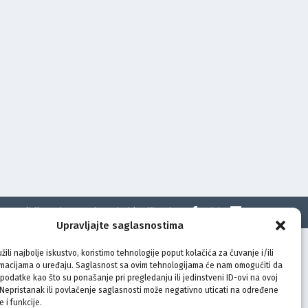
t
Politika privatnosti
Uvjeti korištenja
Upravljajte saglasnostima
žili najbolje iskustvo, koristimo tehnologije poput kolačića za čuvanje i/ili
rmacijama o uređaju. Saglasnost sa ovim tehnologijama će nam omogućiti da
odatke kao što su ponašanje pri pregledanju ili jedinstveni ID-ovi na ovoj
. Nepristanak ili povlačenje saglasnosti može negativno uticati na određene
e i funkcije.