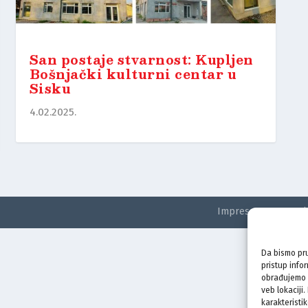
San postaje stvarnost: Kupljen
Bošnjački kulturni centar u
Sisku
4.02.2025.
Impressum
Kontak
Da bismo pru
pristup info
obrađujemo p
veb lokaciji
karakteristik