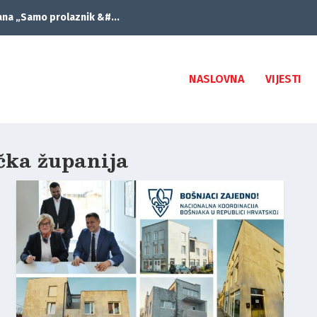
ana „Samo prolaznik &#...
NASLOVNA
VIJESTI
čka županija