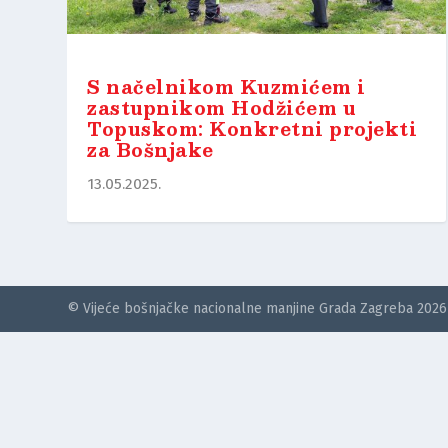
S načelnikom Kuzmićem i
zastupnikom Hodžićem u
Topuskom: Konkretni projekti
za Bošnjake
13.05.2025.
© Vijeće bošnjačke nacionalne manjine Grada Zagreba 2026