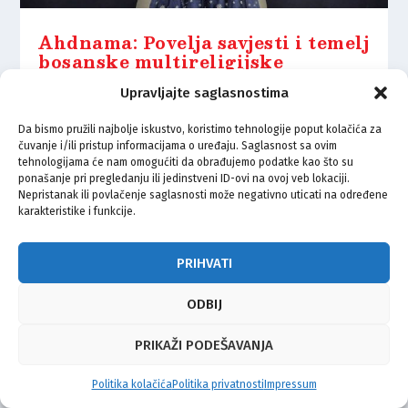
Ahdnama: Povelja savjesti i temelj
bosanske multireligijske
tradicije
Upravljajte saglasnostima
28.05.2025.
Da bismo pružili najbolje iskustvo, koristimo tehnologije poput kolačića za
čuvanje i/ili pristup informacijama o uređaju. Saglasnost sa ovim
tehnologijama će nam omogućiti da obrađujemo podatke kao što su
ponašanje pri pregledanju ili jedinstveni ID-ovi na ovoj veb lokaciji.
Nepristanak ili povlačenje saglasnosti može negativno uticati na određene
karakteristike i funkcije.
© Vijeće bošnjačke nacionalne manjine Grada Zagreba 2026
Impressum
Kontakt
Politika privatnosti
Uvjeti korištenja
PRIHVATI
ODBIJ
PRIKAŽI PODEŠAVANJA
Politika kolačića
Politika privatnosti
Impressum