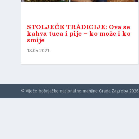
STOLJEĆE TRADICIJE: Ova se
kahva tuca i pije – ko može i ko
smije
18.04.2021.
© Vijeće bošnjačke nacionalne manjine Grada Zagreba 2026