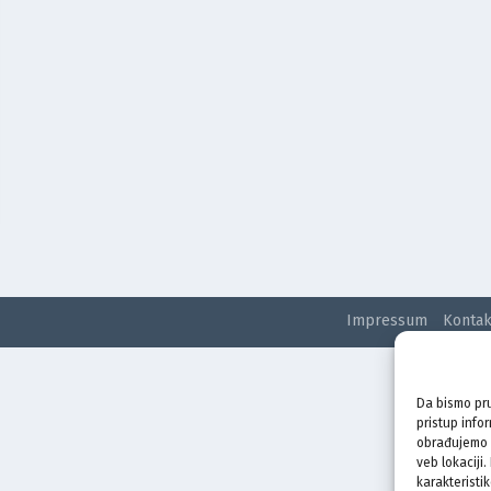
Impressum
Kontak
Da bismo pru
pristup info
obrađujemo p
veb lokaciji
karakteristik