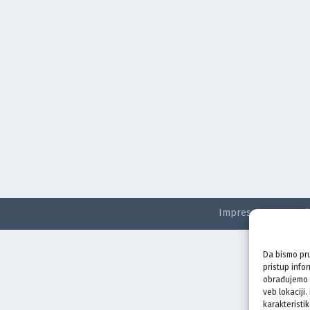
Impressum
Kontak
Da bismo pru
pristup info
obrađujemo p
veb lokaciji
karakteristik