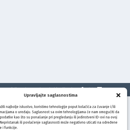
t
Politika privatnosti
Uvjeti korištenja
Upravljajte saglasnostima
žili najbolje iskustvo, koristimo tehnologije poput kolačića za čuvanje i/ili
rmacijama o uređaju. Saglasnost sa ovim tehnologijama će nam omogućiti da
odatke kao što su ponašanje pri pregledanju ili jedinstveni ID-ovi na ovoj
. Nepristanak ili povlačenje saglasnosti može negativno uticati na određene
e i funkcije.