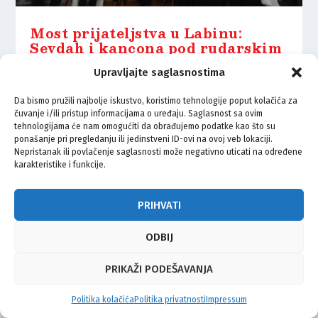
Most prijateljstva u Labinu:
Sevdah i kancona pod rudarskim
svjetlima
Upravljajte saglasnostima
8.03.2026.
Da bismo pružili najbolje iskustvo, koristimo tehnologije poput kolačića za
čuvanje i/ili pristup informacijama o uređaju. Saglasnost sa ovim
tehnologijama će nam omogućiti da obrađujemo podatke kao što su
ponašanje pri pregledanju ili jedinstveni ID-ovi na ovoj veb lokaciji.
Nepristanak ili povlačenje saglasnosti može negativno uticati na određene
karakteristike i funkcije.
© Vijeće bošnjačke nacionalne manjine Grada Zagreba 2026
Impressum
Kontakt
Politika privatnosti
Uvjeti korištenja
PRIHVATI
ODBIJ
PRIKAŽI PODEŠAVANJA
Politika kolačića
Politika privatnosti
Impressum