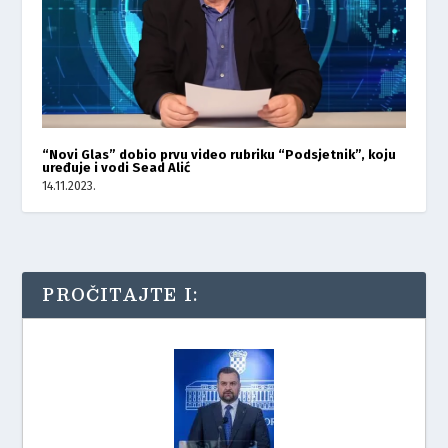
“Novi Glas” dobio prvu video rubriku “Podsjetnik”, koju
uređuje i vodi Sead Alić
14.11.2023.
PROČITAJTE I: