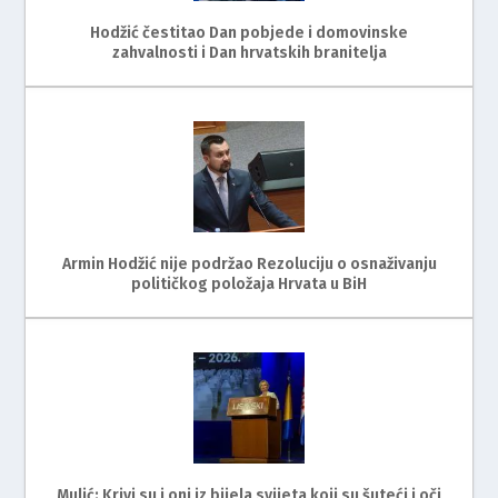
Hodžić čestitao Dan pobjede i domovinske
zahvalnosti i Dan hrvatskih branitelja
Armin Hodžić nije podržao Rezoluciju o osnaživanju
političkog položaja Hrvata u BiH
Mulić: Krivi su i oni iz bijela svijeta koji su šuteći i oči