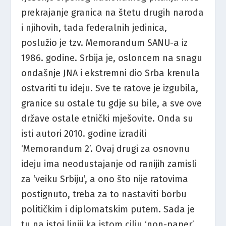
prekrajanje granica na štetu drugih naroda
i njihovih, tada federalnih jedinica,
poslužio je tzv. Memorandum SANU-a iz
1986. godine. Srbija je, osloncem na snagu
ondašnje JNA i ekstremni dio Srba krenula
ostvariti tu ideju. Sve te ratove je izgubila,
granice su ostale tu gdje su bile, a sve ove
države ostale etnički mješovite. Onda su
isti autori 2010. godine izradili
‘Memorandum 2’. Ovaj drugi za osnovnu
ideju ima neodustajanje od ranijih zamisli
za ‘veiku Srbiju’, a ono što nije ratovima
postignuto, treba za to nastaviti borbu
političkim i diplomatskim putem. Sada je
tu na istoj liniji ka istom cilju ‘non-paper’.