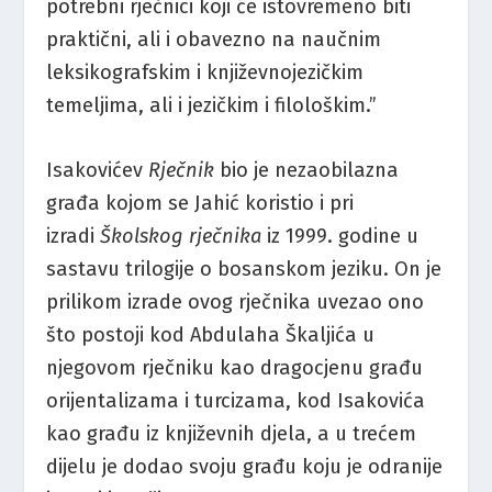
potrebni rječnici koji će istovremeno biti
praktični, ali i obavezno na naučnim
leksikografskim i književnojezičkim
temeljima, ali i jezičkim i filološkim.”
Isakovićev
Rječnik
bio je nezaobilazna
građa kojom se Jahić koristio i pri
izradi
Školskog rječnika
iz 1999. godine u
sastavu trilogije o bosanskom jeziku. On je
prilikom izrade ovog rječnika uvezao ono
što postoji kod Abdulaha Škaljića u
njegovom rječniku kao dragocjenu građu
orijentalizama i turcizama, kod Isakovića
kao građu iz književnih djela, a u trećem
dijelu je dodao svoju građu koju je odranije