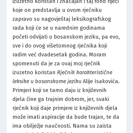
izuzetno koristan i značajan i taj fond riječi
koje on predstavlja u ovom rječniku
zapravo su nagovještaj leksikografskog
rada koji će se u narednim godinama
početi odvijati u bosanskom jeziku, pa evo,
sve i do ovog višetomnog rječnika koji
radim već dvadesetak godina. Moram
spomenuti da je za ovaj moj rječnik
izuzetno koristan
Rječnik karakteristične
leksike u bosanskome jeziku
Alije Isakovića.
Primjeri koji se tamo daju iz književnih
djela čine ga trajnim dobrom, jer, svaki
rječnik koji daje primjere iz književnih djela
može imati aspiracije da bude trajan, te da
ima obilježje naučnosti. Nama su zaista