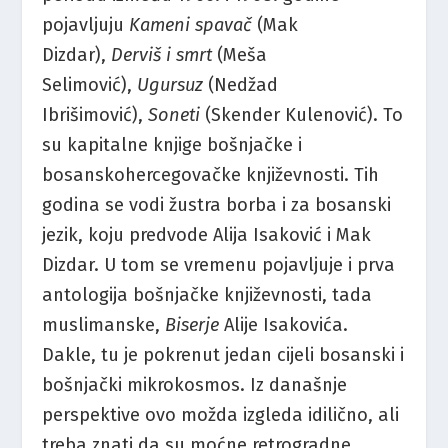
pojavljuju
Kameni spavač
(Mak
Dizdar),
Derviš i smrt
(Meša
Selimović),
Ugursuz
(Nedžad
Ibrišimović),
Soneti
(Skender Kulenović). To
su kapitalne knjige bošnjačke i
bosanskohercegovačke književnosti. Tih
godina se vodi žustra borba i za bosanski
jezik, koju predvode Alija Isaković i Mak
Dizdar. U tom se vremenu pojavljuje i prva
antologija bošnjačke književnosti, tada
muslimanske,
Biserje
Alije Isakovića.
Dakle, tu je pokrenut jedan cijeli bosanski i
bošnjački mikrokosmos. Iz današnje
perspektive ovo možda izgleda idilično, ali
treba znati da su moćne retrogradne