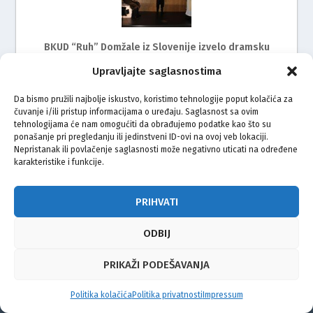
BKUD “Ruh” Domžale iz Slovenije izvelo dramsku
predstavu Ilhamijin put – pjesnik pravednik, pred
Upravljajte saglasnostima
riječkom publikom
Da bismo pružili najbolje iskustvo, koristimo tehnologije poput kolačića za
čuvanje i/ili pristup informacijama o uređaju. Saglasnost sa ovim
tehnologijama će nam omogućiti da obrađujemo podatke kao što su
ponašanje pri pregledanju ili jedinstveni ID-ovi na ovoj veb lokaciji.
Nepristanak ili povlačenje saglasnosti može negativno uticati na određene
karakteristike i funkcije.
PRIHVATI
BKUD Sevdah Zagreb uspješno organizirao II. smotru
folklora i kulturnog stvaralaštva
ODBIJ
PRIKAŽI PODEŠAVANJA
© Vijeće bošnjačke nacionalne manjine Grada Zagreba 2026
Politika kolačića
Politika privatnosti
Impressum
Impressum
Kontakt
Politika privatnosti
Uvjeti korištenja