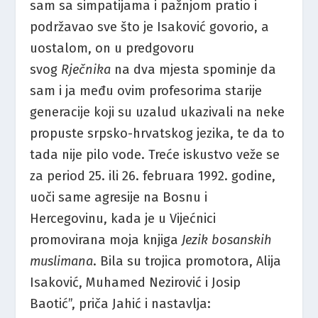
sam sa simpatijama i pažnjom pratio i
podržavao sve što je Isaković govorio, a
uostalom, on u predgovoru
svog
Rječnika
na dva mjesta spominje da
sam i ja među ovim profesorima starije
generacije koji su uzalud ukazivali na neke
propuste srpsko-hrvatskog jezika, te da to
tada nije pilo vode. Treće iskustvo veže se
za period 25. ili 26. februara 1992. godine,
uoči same agresije na Bosnu i
Hercegovinu, kada je u Vijećnici
promovirana moja knjiga
Jezik bosanskih
muslimana
. Bila su trojica promotora, Alija
Isaković, Muhamed Nezirović i Josip
Baotić”, priča Jahić i nastavlja: