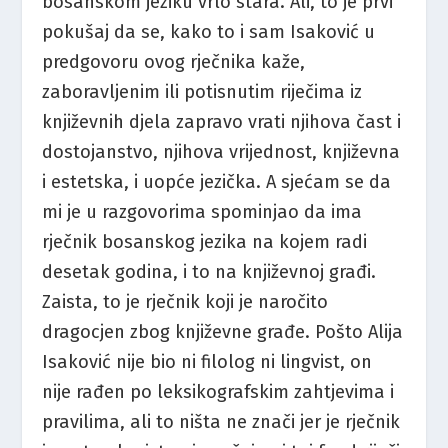
bosanskom jeziku vrlo stara. Ali, to je prvi
pokušaj da se, kako to i sam Isaković u
predgovoru ovog rječnika kaže,
zaboravljenim ili potisnutim riječima iz
književnih djela zapravo vrati njihova čast i
dostojanstvo, njihova vrijednost, književna
i estetska, i uopće jezička. A sjećam se da
mi je u razgovorima spominjao da ima
rječnik bosanskog jezika na kojem radi
desetak godina, i to na književnoj građi.
Zaista, to je rječnik koji je naročito
dragocjen zbog književne građe. Pošto Alija
Isaković nije bio ni filolog ni lingvist, on
nije rađen po leksikografskim zahtjevima i
pravilima, ali to ništa ne znači jer je rječnik