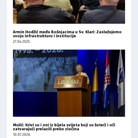
Armin Hodžić među Bošnjacima u Sv. Klari: Zaslužujemo
svoju infrastrukturu i institucije
27.04.2025.
Mulić: Krivi su i oni iz bijela svijeta koji su šuteći i oči
zatvarajući prelazili preko zločina
10.07.2026.