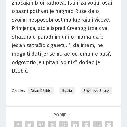
značajan broj kadrova. Istini za volju, ovaj
opasni pothvat je nagnao Ruse da o
svojim nesposobnostima kreiraju i viceve.
Primjerice, stoje ispred Crvenog trga dva
stražara u paradnim uniformama da bi
jedan zatražio cigaretu. ‘I da imam, ne
mogu ti dati jer se na aerodromu ne puši’,
odgovorio je upitani vojnik“, dodao je
Džebić.
Oznake:
Dean Džebić
Rusija
Sovjetski Savez
PODIJELI: