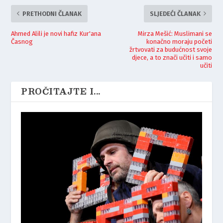
PRETHODNI ČLANAK
SLJEDEĆI ČLANAK
Ahmed Alili je novi hafiz Kur'ana
Mirza Mešić: Muslimani se
Časnog
konačno moraju početi
žrtvovati za budućnost svoje
djece, a to znači učiti i samo
učiti
PROČITAJTE I...