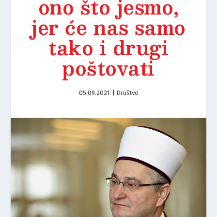
ono što jesmo,
jer će nas samo
tako i drugi
poštovati
05.09.2021.
|
Društvo