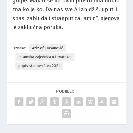
grupe. Makar se na ovim prostorima dobro
zna ko je ko. Da nas sve Allah dž.š. uputi i
spasi zabluda i stranputica, amin”, njegova
je zaključna poruka.
Oznake:
Aziz ef. Hasanović
Islamska zajednica u Hrvatskoj
popis stanovništva 2021
PODIJELI: