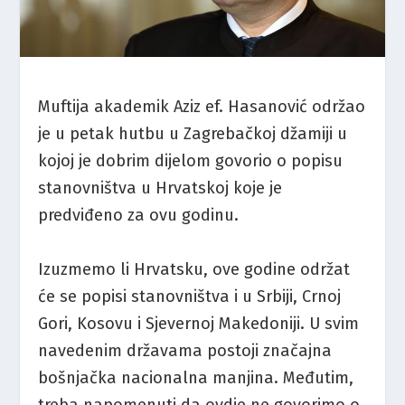
Muftija akademik Aziz ef. Hasanović održao
je u petak hutbu u Zagrebačkoj džamiji u
kojoj je dobrim dijelom govorio o popisu
stanovništva u Hrvatskoj koje je
predviđeno za ovu godinu.
Izuzmemo li Hrvatsku, ove godine održat
će se popisi stanovništva i u Srbiji, Crnoj
Gori, Kosovu i Sjevernoj Makedoniji. U svim
navedenim državama postoji značajna
bošnjačka nacionalna manjina. Međutim,
treba napomenuti da ovdje ne govorimo o