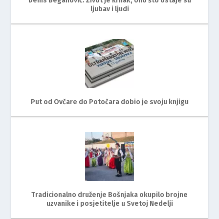
Denis Beganović: Život je krhak, ono što ostaje su
ljubav i ljudi
Put od Ovčare do Potočara dobio je svoju knjigu
Tradicionalno druženje Bošnjaka okupilo brojne
uzvanike i posjetitelje u Svetoj Nedelji