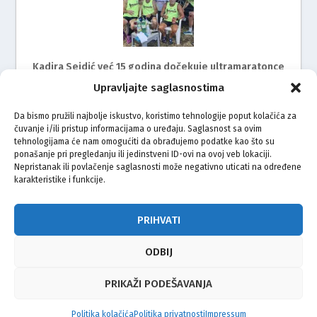
Kadira Sejdić već 15 godina dočekuje ultramaratonce
Upravljajte saglasnostima
Da bismo pružili najbolje iskustvo, koristimo tehnologije poput kolačića za
čuvanje i/ili pristup informacijama o uređaju. Saglasnost sa ovim
tehnologijama će nam omogućiti da obrađujemo podatke kao što su
ponašanje pri pregledanju ili jedinstveni ID-ovi na ovoj veb lokaciji.
Nepristanak ili povlačenje saglasnosti može negativno uticati na određene
karakteristike i funkcije.
Mimohod za žrtve genocida u Srebrenici i ove godine
na ulicama Rijeke
PRIHVATI
ODBIJ
© Vijeće bošnjačke nacionalne manjine Grada Zagreba 2026
PRIKAŽI PODEŠAVANJA
Impressum
Kontakt
Politika privatnosti
Uvjeti korištenja
Politika kolačića
Politika privatnosti
Impressum