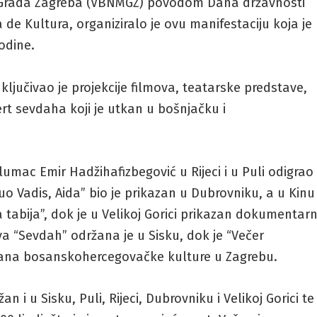
e Grada Zagreba (VBNMGZ) povodom Dana državnosti
 de Kultura, organiziralo je ovu manifestaciju koja je
odine.
ljučivao je projekcije filmova, teatarske predstave,
ert sevdaha koji je utkan u bošnjačku i
lumac Emir Hadžihafizbegović u Rijeci i u Puli odigrao
o Vadis, Aida” bio je prikazan u Dubrovniku, a u Kinu
a tabija”, dok je u Velikoj Gorici prikazan dokumentarn
iva “Sevdah” održana je u Sisku, dok je “Večer
dana bosanskohercegovačke kulture u Zagrebu.
 i u Sisku, Puli, Rijeci, Dubrovniku i Velikoj Gorici te