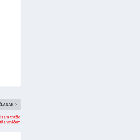
 ČLANAK
isam tražio
Milanovićem