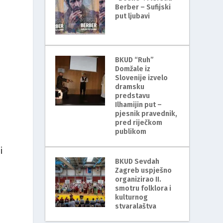
Berber – Sufijski
put ljubavi
BKUD “Ruh”
Domžale iz
Slovenije izvelo
dramsku
predstavu
Ilhamijin put –
pjesnik pravednik,
pred riječkom
publikom
i
BKUD Sevdah
Zagreb uspješno
organizirao II.
smotru folklora i
kulturnog
stvaralaštva