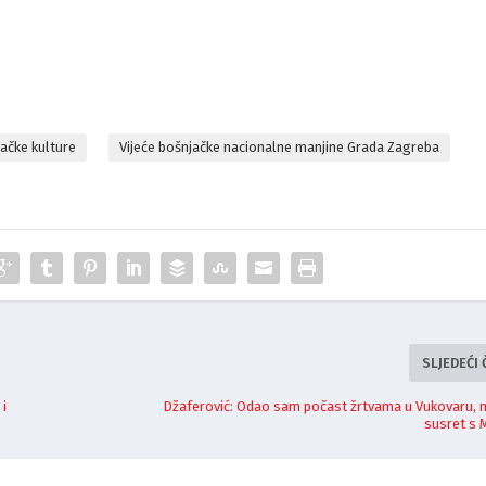
ačke kulture
Vijeće bošnjačke nacionalne manjine Grada Zagreba
SLJEDEĆI
 i
Džaferović: Odao sam počast žrtvama u Vukovaru, n
susret s 