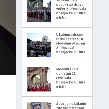
Velik interes
publike za drugu
večer 21. Festivala
bošnjačke kulture
u Istri
U Labinu održani
radni sastanci, u
Medulinu otvoren
21. Festival
bošnjačke kulture
Medulin i Pula
domaćini 21.
Festivala
bošnjačke kulture
u Istri
Specijalno izdanje
“Bosne”: Mersad