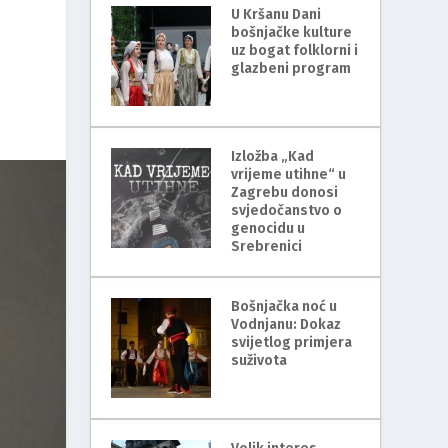
U Kršanu Dani
bošnjačke kulture
uz bogat folklorni i
glazbeni program
Izložba „Kad
vrijeme utihne“ u
Zagrebu donosi
svjedočanstvo o
genocidu u
Srebrenici
Bošnjačka noć u
Vodnjanu: Dokaz
svijetlog primjera
suživota