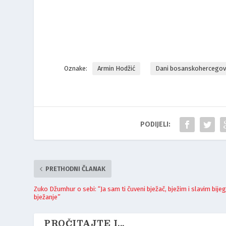
Oznake:
Armin Hodžić
Dani bosanskohercegov
PODIJELI:
PRETHODNI ČLANAK
Zuko Džumhur o sebi: “Ja sam ti čuveni bježač, bježim i slavim bijeg
bježanje”
PROČITAJTE I...