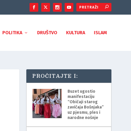
POLITIKA
DRUŠTVO
KULTURA
ISLAM
PROČITAJTE I:
Buzet ugostio
manifestaciju
“Običaji starog
zavičaja Bošnjaka”
uz pjesmu, ples i
narodne nošnje