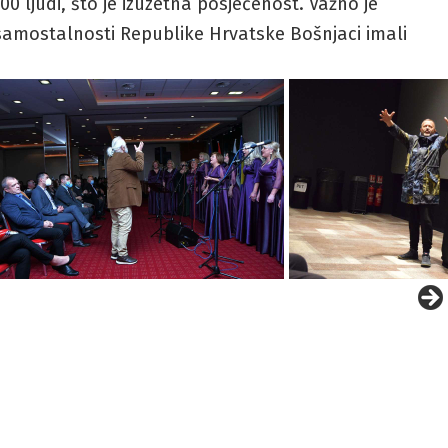
0 ljudi, što je izuzetna posjećenost. Važno je
 samostalnosti Republike Hrvatske Bošnjaci imali