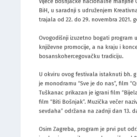
Vijeće bošnjačke nacionalne manjin
BiH, u saradnji s udruženjem Kreativna
trajala od 22. do 29. novembra 2021. g
Ovogodišnji izuzetno bogati program uk
književne promocije, a na kraju i konc
bosanskohercegovačku tradiciju.
U okviru ovog festivala istaknuti bh. g
je monodramu “Sve je do nas”, film “Qu
Tuškanac prikazan je igrani film “Bijel
film “Biti Bošnjak”. Muzička večer naz
sevdaha” održana na zadnji dan 13. 
Osim Zagreba, program je prvi put održan