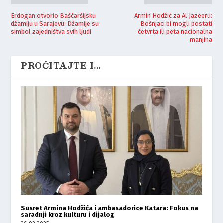
Erdogan otvorio Baščaršijsku
Armin Hodžić za Al Jazeeru:
džamiju u Sarajevu: Džamije su
Bošnjaci bi mogli postati
simbol zajedništva svih ljudi
četvrta ili peta nacionalna
manjina
PROČITAJTE I...
Susret Armina Hodžića i ambasadorice Katara: Fokus na
saradnji kroz kulturu i dijalog