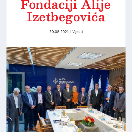
Fondaciji Alije
Izetbegovića
30.08.2021.
|
Vijesti