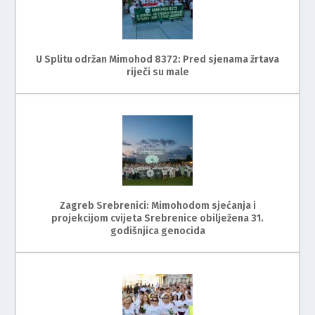
U Splitu održan Mimohod 8372: Pred sjenama žrtava
riječi su male
Zagreb Srebrenici: Mimohodom sjećanja i
projekcijom cvijeta Srebrenice obilježena 31.
godišnjica genocida