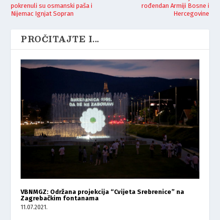
pokrenuli su osmanski paša i
rođendan Armiji Bosne i
Nijemac Ignjat Sopran
Hercegovine
PROČITAJTE I...
VBNMGZ: Održana projekcija “Cvijeta Srebrenice” na
Zagrebačkim fontanama
11.07.2021.