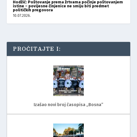
Hodžić: Poštovanje prema žrtvama počinje poštovanjem
istine – povijesne činjenice ne smiju biti predmet
političkih pregovora
10.07.2026.
PROČITAJTE I:
Izašao novi broj časopisa „Bosna”