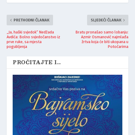
PRETHODNI ČLANAK
SLJEDEĆI ČLANAK
„Ja, haški svjedok“ Nedžada
Bratu pronašao samo lobanju:
Avdića: Bolno svjedočanstvo iz
Azmir Osmanović najmlađa
prve ruke, sa mjesta
žrtva koja će biti ukopana u
pogubljenja
Potočarima
PROČITAJTE I...