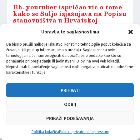
Bh. youtuber ispričao vic o tome
kako se Suljo izjašnjava na Popisu
stanovništva u Hrvatskoj
11.10.2021.
Upravljajte saglasnostima
Da bismo pružili najbolje iskustvo, koristimo tehnologije poput kolačića za
čuvanje i/ili pristup informacijama o uređaju. Saglasnost sa ovim
tehnologijama će nam omogućiti da obrađujemo podatke kao što su
ponašanje pri pregledanju ili jedinstveni ID-ovi na ovoj veb lokaciji.
Nepristanak ili povlačenje saglasnosti može negativno uticati na određene
© Vijeće bošnjačke nacionalne manjine Grada Zagreba 2026
karakteristike i funkcije.
Impressum
Kontakt
Politika privatnosti
Uvjeti korištenja
PRIHVATI
ODBIJ
PRIKAŽI PODEŠAVANJA
Politika kolačića
Politika privatnosti
Impressum