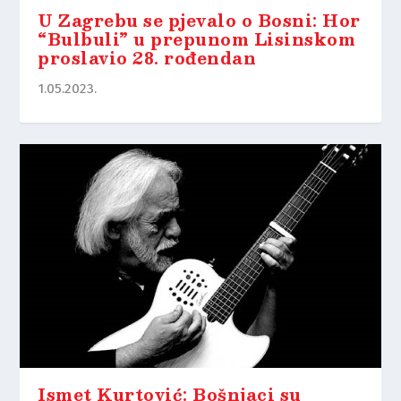
U Zagrebu se pjevalo o Bosni: Hor
“Bulbuli” u prepunom Lisinskom
proslavio 28. rođendan
1.05.2023.
Ismet Kurtović: Bošnjaci su