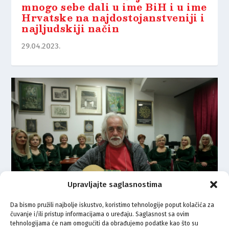
mnogo sebe dali u ime BiH i u ime
Hrvatske na najdostojanstveniji i
najljudskiji način
29.04.2023.
Upravljajte saglasnostima
Da bismo pružili najbolje iskustvo, koristimo tehnologije poput kolačića za
čuvanje i/ili pristup informacijama o uređaju. Saglasnost sa ovim
Priča o velikom ženskom horu
tehnologijama će nam omogućiti da obrađujemo podatke kao što su