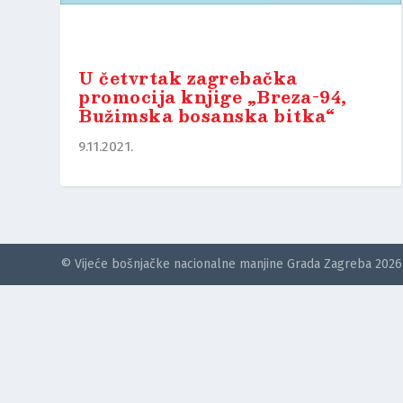
U četvrtak zagrebačka
promocija knjige „Breza-94,
Bužimska bosanska bitka“
9.11.2021.
© Vijeće bošnjačke nacionalne manjine Grada Zagreba 2026