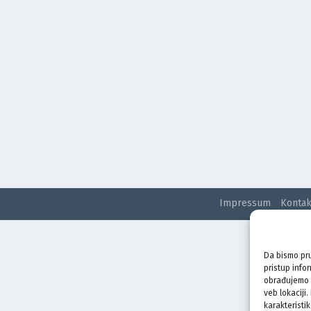
Impressum
Kontak
Da bismo pru
pristup info
obrađujemo p
veb lokaciji
karakteristik