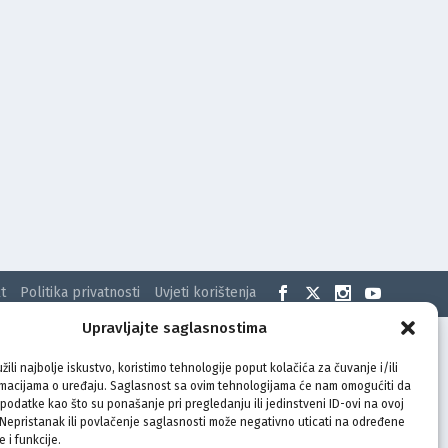
t
Politika privatnosti
Uvjeti korištenja
Upravljajte saglasnostima
žili najbolje iskustvo, koristimo tehnologije poput kolačića za čuvanje i/ili
rmacijama o uređaju. Saglasnost sa ovim tehnologijama će nam omogućiti da
odatke kao što su ponašanje pri pregledanju ili jedinstveni ID-ovi na ovoj
. Nepristanak ili povlačenje saglasnosti može negativno uticati na određene
e i funkcije.