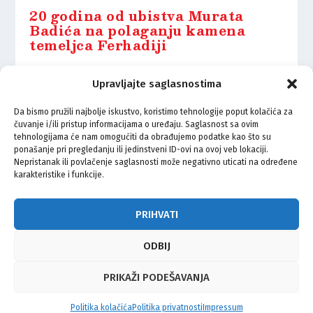
20 godina od ubistva Murata
Badića na polaganju kamena
temeljca Ferhadiji
7.05.2021.
Upravljajte saglasnostima
Da bismo pružili najbolje iskustvo, koristimo tehnologije poput kolačića za
čuvanje i/ili pristup informacijama o uređaju. Saglasnost sa ovim
Povodom Dana džamija:
tehnologijama će nam omogućiti da obrađujemo podatke kao što su
Dramatična priča o obnovi
ponašanje pri pregledanju ili jedinstveni ID-ovi na ovoj veb lokaciji.
Ferhadije
Nepristanak ili povlačenje saglasnosti može negativno uticati na određene
karakteristike i funkcije.
7.05.2021.
PRIHVATI
ODBIJ
© Vijeće bošnjačke nacionalne manjine Grada Zagreba 2026
PRIKAŽI PODEŠAVANJA
Impressum
Kontakt
Politika privatnosti
Uvjeti korištenja
Politika kolačića
Politika privatnosti
Impressum