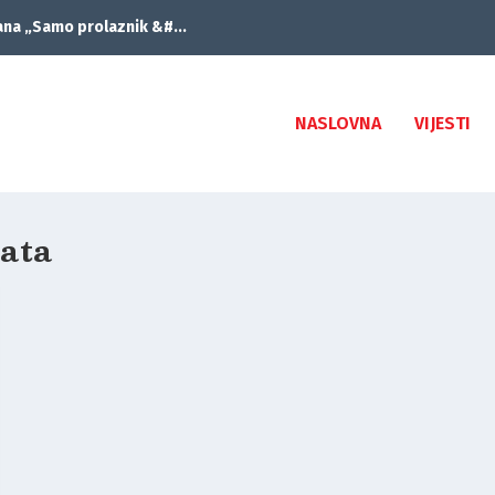
ana „Samo prolaznik &#...
NASLOVNA
VIJESTI
rata