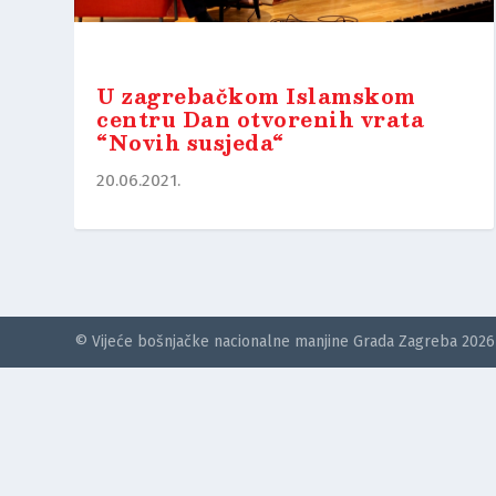
U zagrebačkom Islamskom
centru Dan otvorenih vrata
“Novih susjeda“
20.06.2021.
© Vijeće bošnjačke nacionalne manjine Grada Zagreba 2026