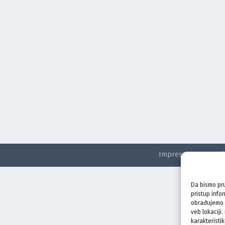
Impressum
Kontak
Da bismo pru
pristup info
obrađujemo p
veb lokaciji
karakteristik