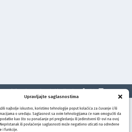
t
Politika privatnosti
Uvjeti korištenja
Upravljajte saglasnostima
žili najbolje iskustvo, koristimo tehnologije poput kolačića za čuvanje i/ili
rmacijama o uređaju. Saglasnost sa ovim tehnologijama će nam omogućiti da
odatke kao što su ponašanje pri pregledanju ili jedinstveni ID-ovi na ovoj
. Nepristanak ili povlačenje saglasnosti može negativno uticati na određene
e i funkcije.