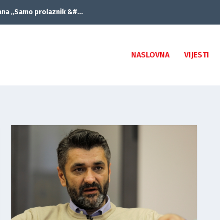
ana „Samo prolaznik &#...
NASLOVNA
VIJESTI