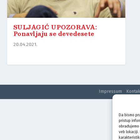
SULJAGIĆ UPOZORAVA:
Ponavljaju se devedesete
20.04.2021.
Impressum
Kontak
Da bismo pru
pristup info
obrađujemo p
veb lokaciji
karakteristik