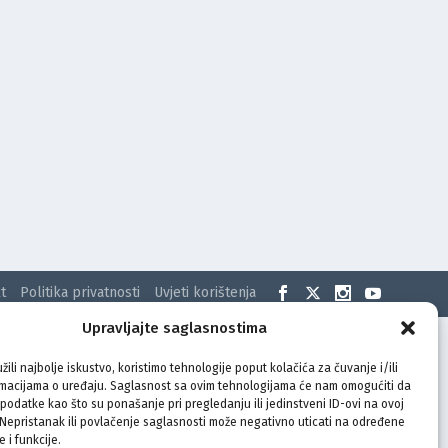
t
Politika privatnosti
Uvjeti korištenja
Upravljajte saglasnostima
žili najbolje iskustvo, koristimo tehnologije poput kolačića za čuvanje i/ili
rmacijama o uređaju. Saglasnost sa ovim tehnologijama će nam omogućiti da
odatke kao što su ponašanje pri pregledanju ili jedinstveni ID-ovi na ovoj
. Nepristanak ili povlačenje saglasnosti može negativno uticati na određene
e i funkcije.