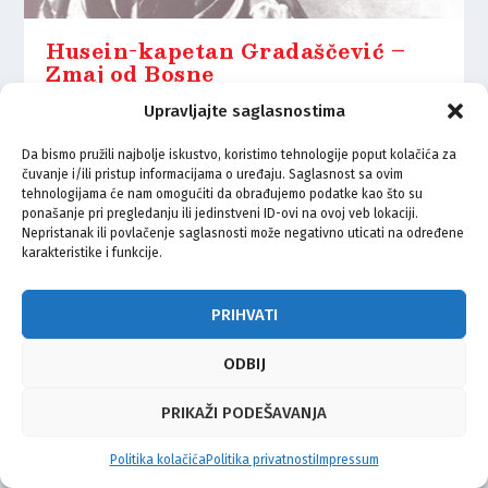
Husein-kapetan Gradaščević –
Zmaj od Bosne
17.08.2023.
Upravljajte saglasnostima
Da bismo pružili najbolje iskustvo, koristimo tehnologije poput kolačića za
čuvanje i/ili pristup informacijama o uređaju. Saglasnost sa ovim
tehnologijama će nam omogućiti da obrađujemo podatke kao što su
ponašanje pri pregledanju ili jedinstveni ID-ovi na ovoj veb lokaciji.
Nepristanak ili povlačenje saglasnosti može negativno uticati na određene
© Vijeće bošnjačke nacionalne manjine Grada Zagreba 2026
karakteristike i funkcije.
Impressum
Kontakt
Politika privatnosti
Uvjeti korištenja
PRIHVATI
ODBIJ
PRIKAŽI PODEŠAVANJA
Politika kolačića
Politika privatnosti
Impressum