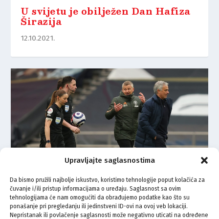
U svijetu je obilježen Dan Hafiza
Širazija
12.10.2021.
Upravljajte saglasnostima
Da bismo pružili najbolje iskustvo, koristimo tehnologije poput kolačića za
čuvanje i/ili pristup informacijama o uređaju. Saglasnost sa ovim
tehnologijama će nam omogućiti da obrađujemo podatke kao što su
IRAN: Prekinuli prenos 100 puta
ponašanje pri pregledanju ili jedinstveni ID-ovi na ovoj veb lokaciji.
da se ne bi vidjele noge sutkinje
Nepristanak ili povlačenje saglasnosti može negativno uticati na određene