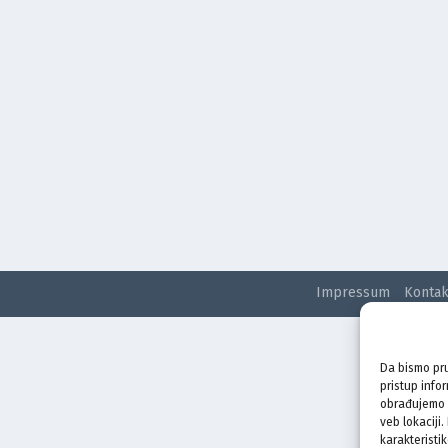
Impressum
Kontak
Da bismo pru
pristup info
obrađujemo p
veb lokaciji
karakteristik