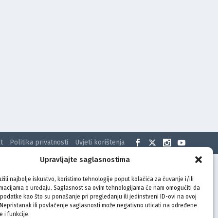
t
Politika privatnosti
Uvjeti korištenja
Upravljajte saglasnostima
žili najbolje iskustvo, koristimo tehnologije poput kolačića za čuvanje i/ili
rmacijama o uređaju. Saglasnost sa ovim tehnologijama će nam omogućiti da
odatke kao što su ponašanje pri pregledanju ili jedinstveni ID-ovi na ovoj
. Nepristanak ili povlačenje saglasnosti može negativno uticati na određene
e i funkcije.