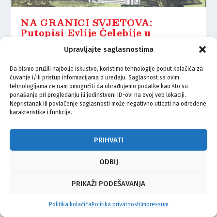
NA GRANICI SVJETOVA:
Putopisi Evlije Čelebije u
zagrebačkom izdanju
Upravljajte saglasnostima
19.04.2021.
Da bismo pružili najbolje iskustvo, koristimo tehnologije poput kolačića za
čuvanje i/ili pristup informacijama o uređaju. Saglasnost sa ovim
tehnologijama će nam omogućiti da obrađujemo podatke kao što su
ponašanje pri pregledanju ili jedinstveni ID-ovi na ovoj veb lokaciji.
Nepristanak ili povlačenje saglasnosti može negativno uticati na određene
karakteristike i funkcije.
© Vijeće bošnjačke nacionalne manjine Grada Zagreba 2026
Impressum
Kontakt
Politika privatnosti
Uvjeti korištenja
PRIHVATI
ODBIJ
PRIKAŽI PODEŠAVANJA
Politika kolačića
Politika privatnosti
Impressum