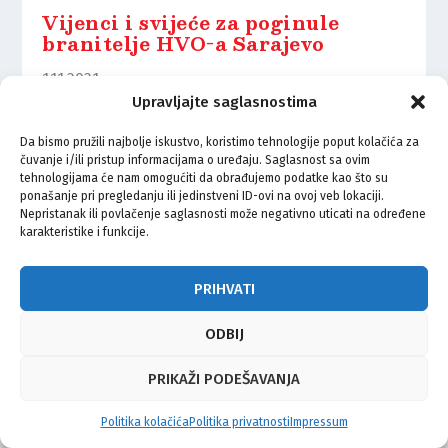
Vijenci i svijeće za poginule
branitelje HVO-a Sarajevo
1.11.2021.
Upravljajte saglasnostima
Da bismo pružili najbolje iskustvo, koristimo tehnologije poput kolačića za
čuvanje i/ili pristup informacijama o uređaju. Saglasnost sa ovim
tehnologijama će nam omogućiti da obrađujemo podatke kao što su
ponašanje pri pregledanju ili jedinstveni ID-ovi na ovoj veb lokaciji.
© Vijeće bošnjačke nacionalne manjine Grada Zagreba 2026
Nepristanak ili povlačenje saglasnosti može negativno uticati na određene
karakteristike i funkcije.
Impressum
Kontakt
Politika privatnosti
Uvjeti korištenja
PRIHVATI
ODBIJ
PRIKAŽI PODEŠAVANJA
Politika kolačića
Politika privatnosti
Impressum