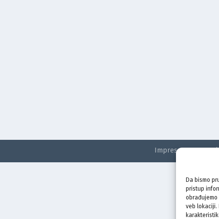
Impressum
Kontak
Da bismo pru
pristup info
obrađujemo p
veb lokaciji
karakteristik