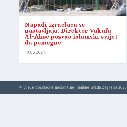
Napadi Izraelaca se
nastavljaju: Direktor Vakufa
Al-Akse pozvao islamski svijet
da pomogne
10.05.2021.
© Vijeće bošnjačke nacionalne manjine Grada Zagreba 2026