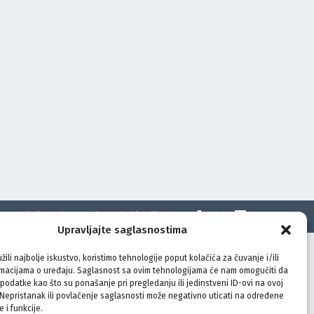
t
Politika privatnosti
Uvjeti korištenja
Upravljajte saglasnostima
žili najbolje iskustvo, koristimo tehnologije poput kolačića za čuvanje i/ili
rmacijama o uređaju. Saglasnost sa ovim tehnologijama će nam omogućiti da
odatke kao što su ponašanje pri pregledanju ili jedinstveni ID-ovi na ovoj
. Nepristanak ili povlačenje saglasnosti može negativno uticati na određene
e i funkcije.