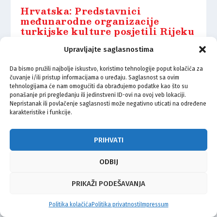
Hrvatska: Predstavnici
međunarodne organizacije
turkijske kulture posjetili Rijeku
14.04.2021.
Upravljajte saglasnostima
Da bismo pružili najbolje iskustvo, koristimo tehnologije poput kolačića za
čuvanje i/ili pristup informacijama o uređaju. Saglasnost sa ovim
tehnologijama će nam omogućiti da obrađujemo podatke kao što su
ponašanje pri pregledanju ili jedinstveni ID-ovi na ovoj veb lokaciji.
Nepristanak ili povlačenje saglasnosti može negativno uticati na određene
© Vijeće bošnjačke nacionalne manjine Grada Zagreba 2026
karakteristike i funkcije.
Impressum
Kontakt
Politika privatnosti
Uvjeti korištenja
PRIHVATI
ODBIJ
PRIKAŽI PODEŠAVANJA
Politika kolačića
Politika privatnosti
Impressum