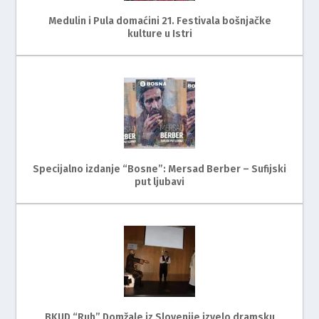
Medulin i Pula domaćini 21. Festivala bošnjačke
kulture u Istri
Specijalno izdanje “Bosne”: Mersad Berber – Sufijski
put ljubavi
BKUD “Ruh” Domžale iz Slovenije izvelo dramsku