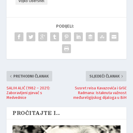
Vojko Obersnel
PODIJELI:
PRETHODNI ČLANAK
SLJEDEĆI ČLANAK
SALIH ALIĆ (1982 – 2021):
Susret reisa Kavazovića i Grlić
Zaboravljeni pjevač s
Radmana: Istaknuta važnost
Medvednice
međureligijskog dijaloga u BiH
PROČITAJTE I...