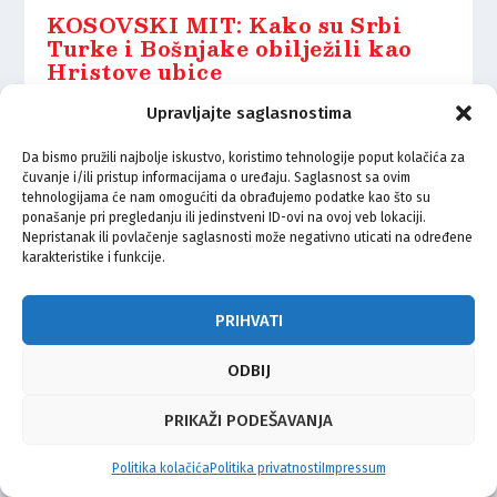
KOSOVSKI MIT: Kako su Srbi
Turke i Bošnjake obilježili kao
Hristove ubice
15.06.2021.
Upravljajte saglasnostima
Da bismo pružili najbolje iskustvo, koristimo tehnologije poput kolačića za
čuvanje i/ili pristup informacijama o uređaju. Saglasnost sa ovim
tehnologijama će nam omogućiti da obrađujemo podatke kao što su
ponašanje pri pregledanju ili jedinstveni ID-ovi na ovoj veb lokaciji.
Nepristanak ili povlačenje saglasnosti može negativno uticati na određene
© Vijeće bošnjačke nacionalne manjine Grada Zagreba 2026
karakteristike i funkcije.
Impressum
Kontakt
Politika privatnosti
Uvjeti korištenja
PRIHVATI
ODBIJ
PRIKAŽI PODEŠAVANJA
Politika kolačića
Politika privatnosti
Impressum