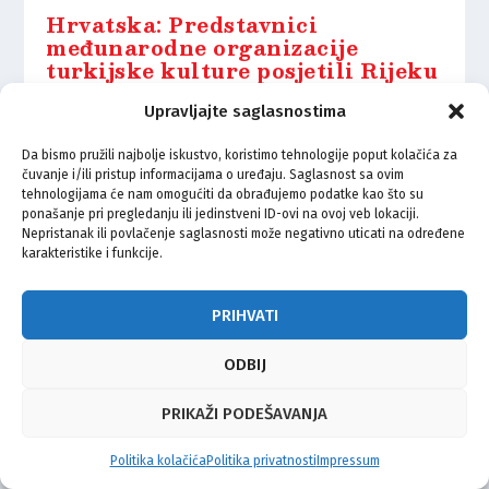
Hrvatska: Predstavnici
međunarodne organizacije
turkijske kulture posjetili Rijeku
14.04.2021.
Upravljajte saglasnostima
Da bismo pružili najbolje iskustvo, koristimo tehnologije poput kolačića za
čuvanje i/ili pristup informacijama o uređaju. Saglasnost sa ovim
tehnologijama će nam omogućiti da obrađujemo podatke kao što su
ponašanje pri pregledanju ili jedinstveni ID-ovi na ovoj veb lokaciji.
Nepristanak ili povlačenje saglasnosti može negativno uticati na određene
© Vijeće bošnjačke nacionalne manjine Grada Zagreba 2026
karakteristike i funkcije.
Impressum
Kontakt
Politika privatnosti
Uvjeti korištenja
PRIHVATI
ODBIJ
PRIKAŽI PODEŠAVANJA
Politika kolačića
Politika privatnosti
Impressum