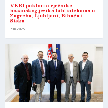
VKBI poklonio rječnike
bosanskog jezika bibliotekama u
Zagrebu, Ljubljani, Bihaću i
Sisku
7.10.2025.