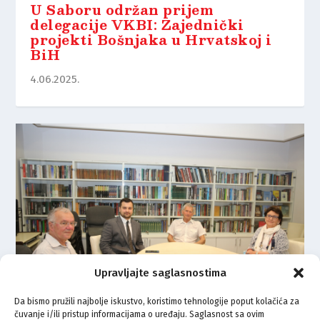
U Saboru održan prijem
delegacije VKBI: Zajednički
projekti Bošnjaka u Hrvatskoj i
BiH
4.06.2025.
Upravljajte saglasnostima
Da bismo pružili najbolje iskustvo, koristimo tehnologije poput kolačića za
čuvanje i/ili pristup informacijama o uređaju. Saglasnost sa ovim